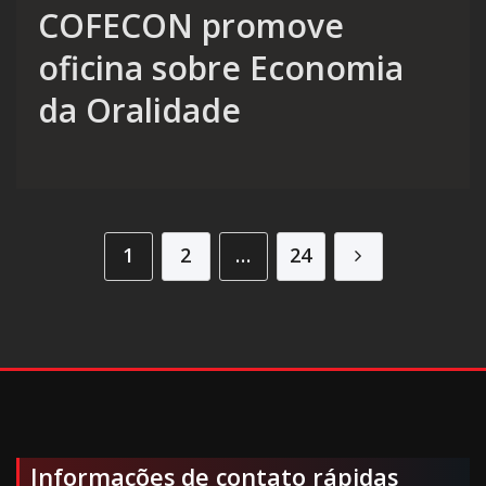
COFECON promove
oficina sobre Economia
da Oralidade
Paginação de posts
1
2
…
24
Informações de contato rápidas