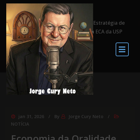
Home
Economia da Oralidade como Estratégia de
Negócios será tema de curso na ECA da USP
jan 31, 2026
By
Jorge Cury Neto
NOTÍCIA
Economia da Oralidade