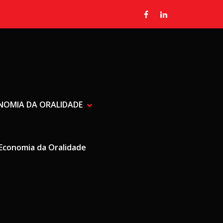
ONOMIA DA ORALIDADE
SHOW RADIALISTA, JORNALIST
HIDE RADIALISTA, JORNALISTA
Economia da Oralidade