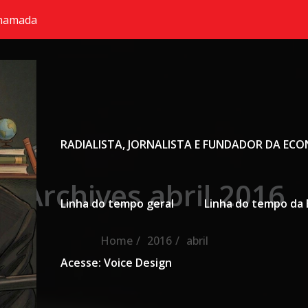
chamada
Primary Menu
RADIALISTA, JORNALISTA E FUNDADOR DA EC
Archives abril 2016
Linha do tempo geral
Linha do tempo da 
Home
2016
abril
Acesse: Voice Design