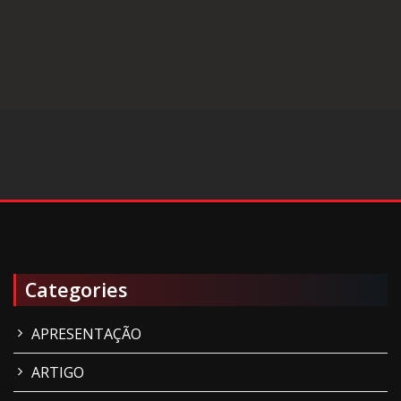
sentado no TCE para estagiários valorizou o interação de todos
Categories
APRESENTAÇÃO
ARTIGO