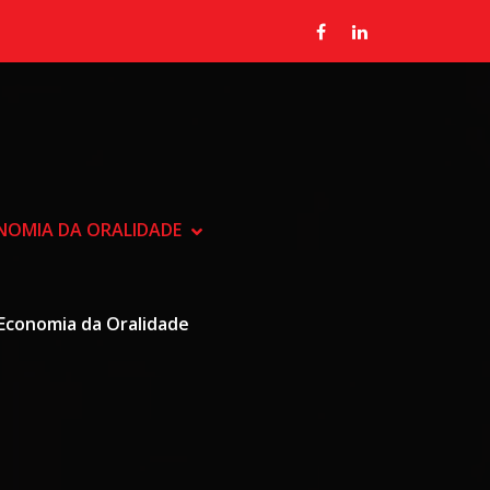
ONOMIA DA ORALIDADE
SHOW RADIALISTA, JORNALIST
HIDE RADIALISTA, JORNALISTA
Economia da Oralidade