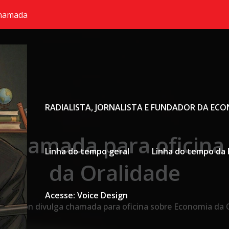
chamada
Primary Menu
RADIALISTA, JORNALISTA E FUNDADOR DA EC
 chamada para oficin
Linha do tempo geral
Linha do tempo da 
da Oralidade
Acesse: Voice Design
Cofecon divulga chamada para oficina sobre Economia da 