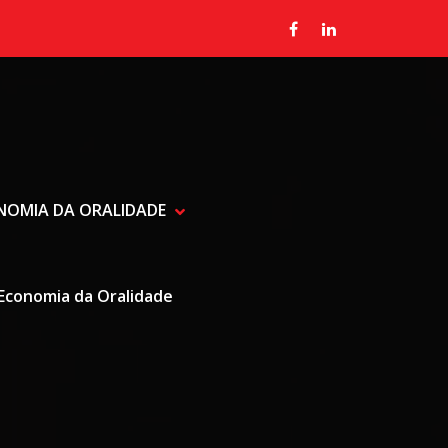
ONOMIA DA ORALIDADE
SHOW RADIALISTA, JORNALIST
HIDE RADIALISTA, JORNALISTA
Economia da Oralidade