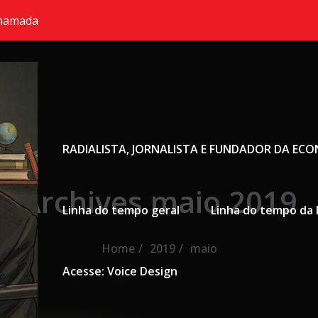
chamada
Primary Menu
RADIALISTA, JORNALISTA E FUNDADOR DA EC
Archives maio 2019
Linha do tempo geral
Linha do tempo da 
Home
2019
maio
Acesse: Voice Design