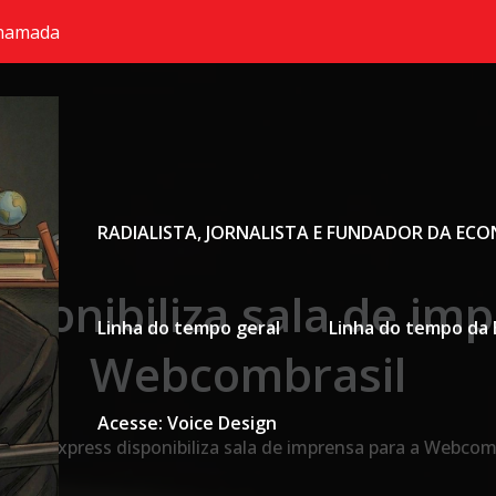
chamada
Primary Menu
RADIALISTA, JORNALISTA E FUNDADOR DA EC
ponibiliza sala de im
Linha do tempo geral
Linha do tempo da 
Webcombrasil
Acesse: Voice Design
e
Maxpress disponibiliza sala de imprensa para a Webcom