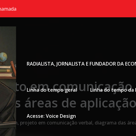
chamada
Primary Menu
RADIALISTA, JORNALISTA E FUNDADOR DA EC
rojeto em comunicação 
Linha do tempo geral
Linha do tempo da 
das áreas de aplicaçã
Acesse: Voice Design
 Design, projeto em comunicação verbal, diagrama das área