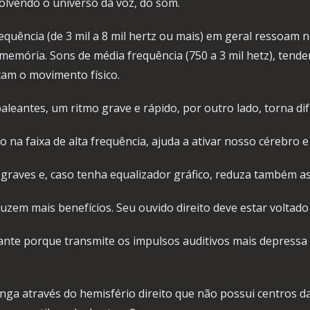
lvendo o universo da voz, do som.
requência (de 3 mil a 8 mil hertz ou mais) em geral ressoam 
 memória. Sons de média frequência (750 a 3 mil hetz), tend
tam o movimento físico.
antes, um ritmo grave e rápido, por outro lado, torna difíc
 na faixa de alta frequência, ajuda a ativar nosso cérebro
s graves e, caso tenha equalizador gráfico, reduza também 
duzem mais benefícios. Seu ouvido direito deve estar voltado 
nante porque transmite os impulsos auditivos mais depressa 
ga através do hemisfério direito que não possui centros da 