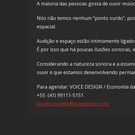
A maioria das pessoas gosta de ouvir músi
Nós não temos nenhum “ponto surdo”, pois a
espacial.
Audição e espaço estão intimamente ligad
É por isso que há poucas ilusões sonoras, e
Considerando a natureza sonora e a essenci
ouvir é que estamos desenvolvendo permane
Para agendar: VOICE DESIGN / Economia da 
+55 (41) 99111-5151
jorgecuryneto@voicedesign.org