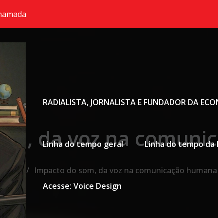
chamada
Primary Menu
RADIALISTA, JORNALISTA E FUNDADOR DA EC
som, da voz na comuni
Linha do tempo geral
Linha do tempo da 
Home
Impacto do som, da voz na comunicação humana
Acesse: Voice Design