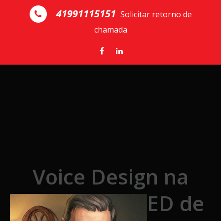
Skip to the content
41991115151
Solicitar retorno de
chamada
Voice Design na
Europa pelo IED de