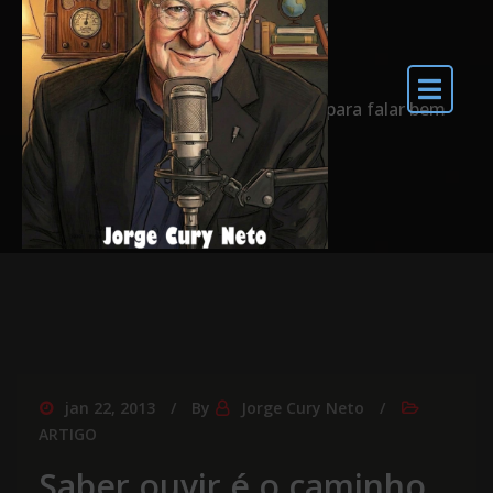
bem
Home
Saber ouvir é o caminho para falar bem
jan 22, 2013
By
Jorge Cury Neto
ARTIGO
Saber ouvir é o caminho