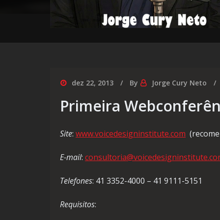
dez 22, 2013
By
Jorge Cury Neto
Primeira Webconferên
Site
:
www.voicedesigninstitute.com
(recomen
E-mail
:
consultoria@voicedesigninstitute.c
Telefones
: 41 3352-4000 – 41 9111-5151
Requisitos
: