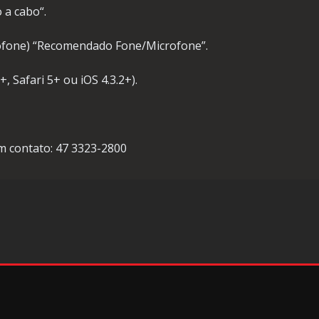
 a cabo“.
rofone) “Recomendado Fone/Microfone”.
, Safari 5+ ou iOS 4.3.2+).
em contato: 47 3323-2800