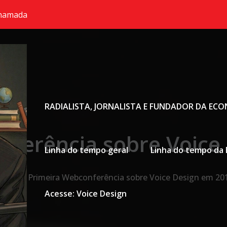
chamada
Primary Menu
RADIALISTA, JORNALISTA E FUNDADOR DA EC
nferência sobre Voice
Linha do tempo geral
Linha do tempo da 
ome
Primeira Webconferência sobre Voice Design em 20
Acesse: Voice Design