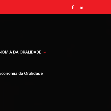
ONOMIA DA ORALIDADE
SHOW RADIALISTA, JORNALIST
HIDE RADIALISTA, JORNALISTA
Economia da Oralidade