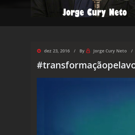
dez 23, 2016
By
Jorge Cury Neto
#transformaçãopelav