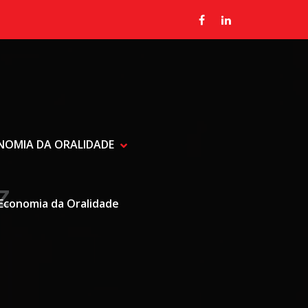
ONOMIA DA ORALIDADE
SHOW RADIALISTA, JORNALIST
HIDE RADIALISTA, JORNALISTA
z
Economia da Oralidade