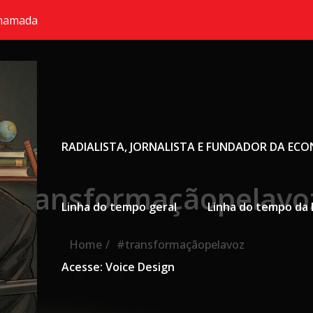
chamada
Primary Menu
RADIALISTA, JORNALISTA E FUNDADOR DA EC
#transformaçãopelavo
Linha do tempo geral
Linha do tempo da 
Home
#transformaçãopelavoz
Acesse: Voice Design