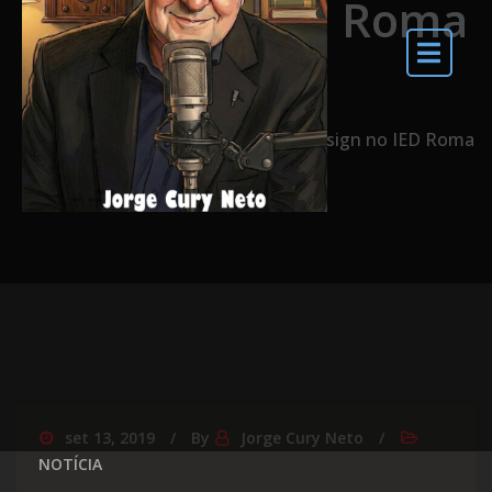
Design no IED Roma
Home
Economia da Oralidade e Voice Design no IED Roma
set 13, 2019
By
Jorge Cury Neto
NOTÍCIA