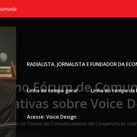
chamada
Primary Menu
RADIALISTA, JORNALISTA E FUNDADOR DA EC
s no Fórum de Comun
Linha do tempo geral
Linha do tempo da 
erativas sobre Voice D
Acesse: Voice Design
mentos no Fórum de Comunicadores de Cooperativas sobr