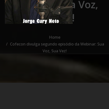
Webinar: Sua Voz,
Sua Vez!
Home
Cofecon divulga segundo episódio da Webinar: Sua
Voz, Sua Vez!