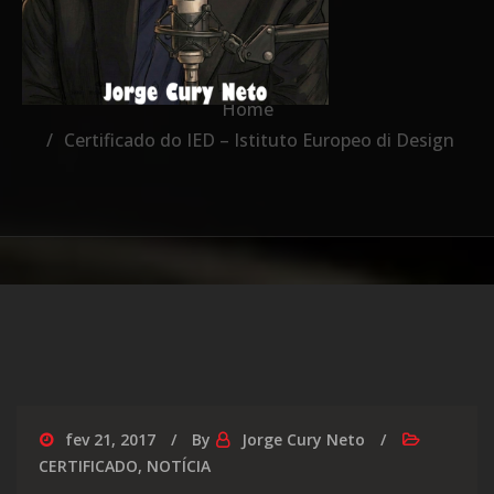
Design
Home
Certificado do IED – Istituto Europeo di Design
fev 21, 2017
By
Jorge Cury Neto
CERTIFICADO
,
NOTÍCIA