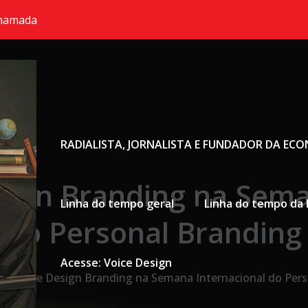
chamada
Primary Menu
RADIALISTA, JORNALISTA E FUNDADOR DA EC
esign Branding na Sema
Linha do tempo geral
Linha do tempo da 
do Personal Branding
Acesse: Voice Design
sta Voice Design Branding na Semana Internacional do Per