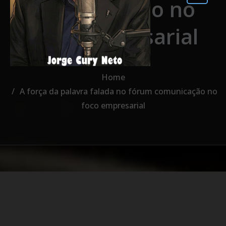
comunicação no
foco empresarial
Home
A força da palavra falada no fórum comunicação no
foco empresarial